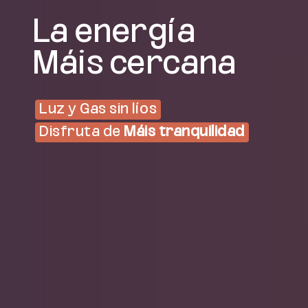
La energía
Máis cercana
Luz y Gas sin líos
Disfruta de
Máis tranquilidad