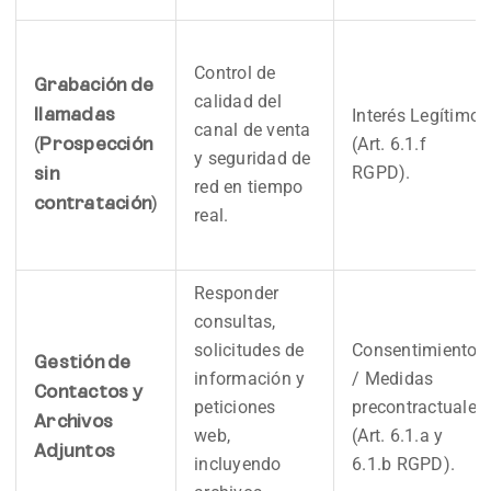
Control de
Grabación de
calidad del
Interés Legítimo
llamadas
canal de venta
(Art. 6.1.f
(Prospección
y seguridad de
RGPD).
sin
red en tiempo
contratación)
real.
Responder
consultas,
solicitudes de
Consentimiento
Gestión de
información y
/ Medidas
Contactos y
peticiones
precontractuales
Archivos
web,
(Art. 6.1.a y
Adjuntos
incluyendo
6.1.b RGPD).