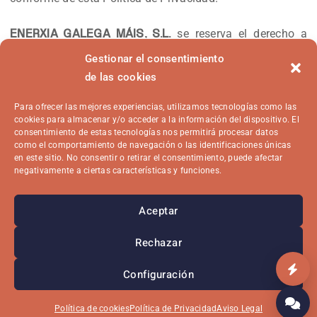
se reserva el derecho a
ENERXIA GALEGA MÁIS, S.L.
modificar la presente política para adaptarla a
Gestionar el consentimiento
novedades legislativas, jurisprudenciales o doctrinales
de las cookies
que dicte la Agencia Española de Protección de Datos.
Para ofrecer las mejores experiencias, utilizamos tecnologías como las
cookies para almacenar y/o acceder a la información del dispositivo. El
consentimiento de estas tecnologías nos permitirá procesar datos
como el comportamiento de navegación o las identificaciones únicas
en este sitio. No consentir o retirar el consentimiento, puede afectar
negativamente a ciertas características y funciones.
Aceptar
Rechazar
2026 © Enerxía Galega Máis S.L.
Configuración
Aviso Legal
Privacidad
Cookies
Contratación
Canal Ético
Política de cookies
Política de Privacidad
Aviso Legal