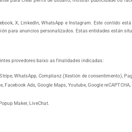
nse para crear perfís de usuario, mostrar publicidade ou fac
book, X, LinkedIn, WhatsApp e Instagram. Este contido está 
ión para anuncios personalizados. Estas entidades están sit
intes provedores baixo as finalidades indicadas:
tripe, WhatsApp, Complianz (Xestión de consentimento), Pag
, Facebook Ads, Google Maps, Youtube, Google reCAPTCHA, M
 Popup Maker, LiveChat.