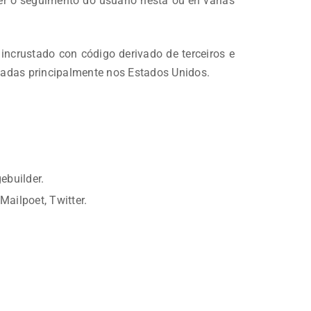
er o seguimento do usuario nesta ou en varias
incrustado con código derivado de terceiros e
uadas principalmente nos Estados Unidos.
ebuilder.
ailpoet, Twitter.