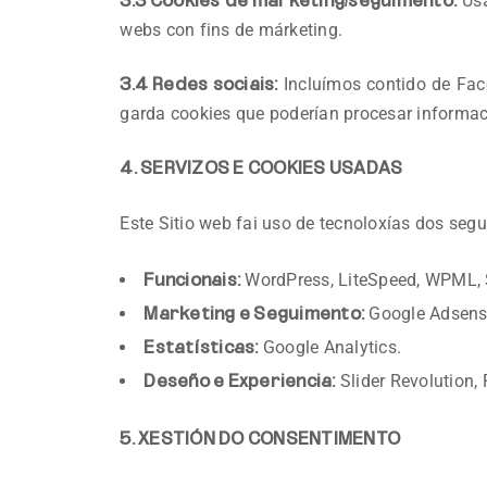
Úsa
3.3 Cookies de márketing/seguimento:
webs con fins de márketing.
Incluímos contido de Face
3.4 Redes sociais:
garda cookies que poderían procesar informac
4. SERVIZOS E COOKIES USADAS
Este Sitio web fai uso de tecnoloxías dos segu
WordPress, LiteSpeed, WPML, S
Funcionais:
Google Adsense
Marketing e Seguimento:
Google Analytics.
Estatísticas:
Slider Revolution,
Deseño e Experiencia:
5. XESTIÓN DO CONSENTIMENTO