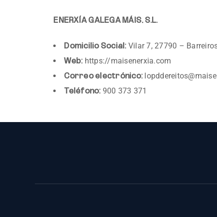
ENERXÍA GALEGA MÁIS, S.L.
Vilar 7, 27790 – Barreiro
Domicilio Social:
https://maisenerxia.com
Web:
lopddereitos@maise
Correo electrónico:
900 373 371
Teléfono: