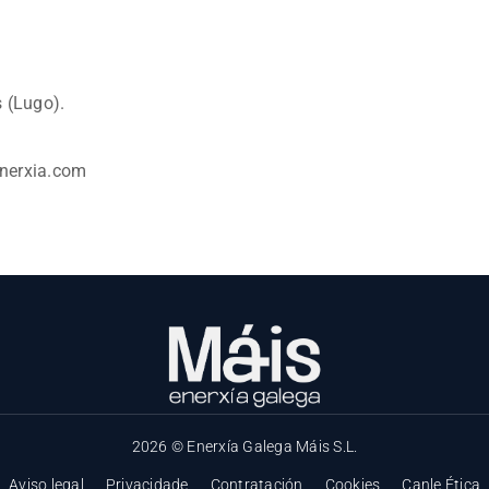
s (Lugo).
nerxia.com
2026 © Enerxía Galega Máis S.L.
Aviso legal
Privacidade
Contratación
Cookies
Canle Ética