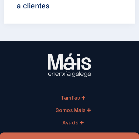
a clientes
Tarifas ✚
Somos Máis ✚
Ayuda ✚
Profesionales ✚