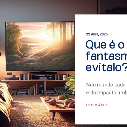
22 Abril, 2025
Que é 
fantas
evitalo
Nun mundo cada v
e do impacto ambi
LER MÁIS