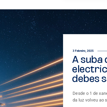
3 Febreiro, 2025
A suba 
electri
debes 
Desde o 1 de xane
da luz volveu ao s