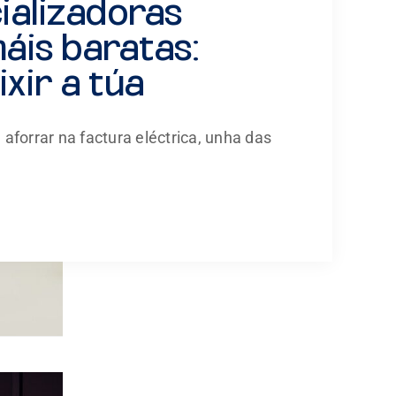
alizadoras
máis baratas:
xir a túa
 aforrar na factura eléctrica, unha das