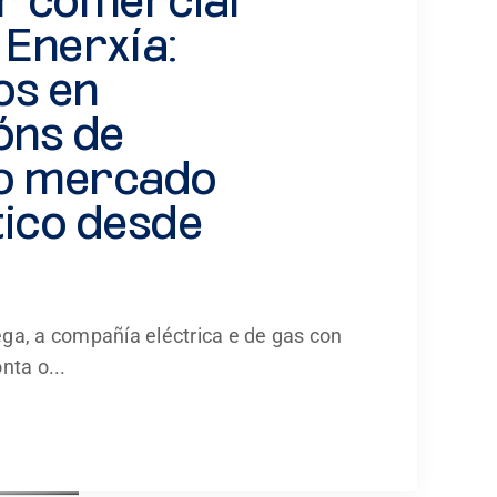
r comercial
 Enerxía:
os en
óns de
 o mercado
ico desde
ga, a compañía eléctrica e de gas con
nta o...