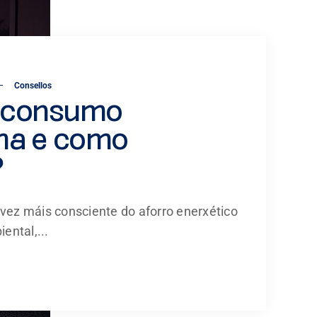
Consellos
o consumo
ma e como
?
ez máis consciente do aforro enerxético
ental,...