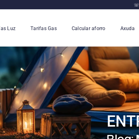
☏ 
fas Luz
Tarifas Gas
Calcular aforro
Axuda
ENT