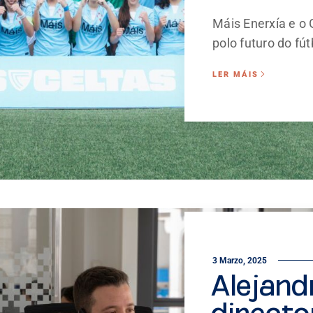
Máis Enerxía e o 
polo futuro do fútb
LER MÁIS
3 Marzo, 2025
Alejand