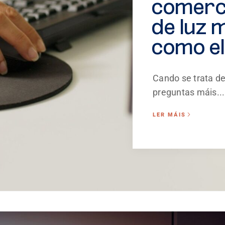
comerci
de luz 
como eli
Cando se trata de
preguntas máis...
LER MÁIS