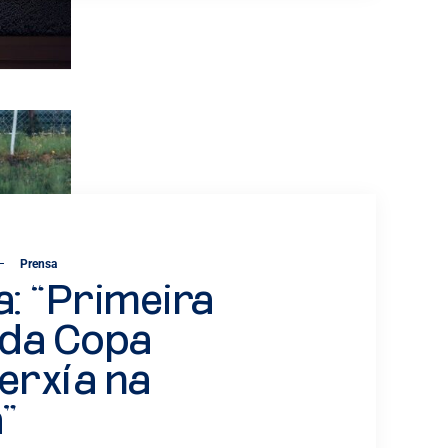
Prensa
a: “Primeira
 da Copa
erxía na
”