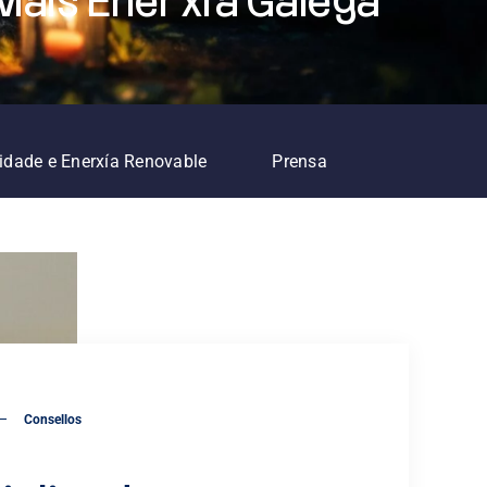
 Máis Enerxía Galega
lidade e Enerxía Renovable
Prensa
Consellos