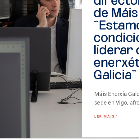
directo
de Máis
“Estam
condici
liderar
enerxét
Galicia”
Máis Enerxía Gale
sede en Vigo, afro
LER MÁIS