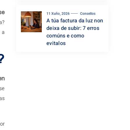
se
11 Xuño, 2026
Consellos
A túa factura da luz non
a?
deixa de subir: 7 erros
 a
comúns e como
evitalos
?
en
se
as
or