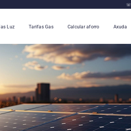
☏ 
fas Luz
Tarifas Gas
Calcular aforro
Axuda