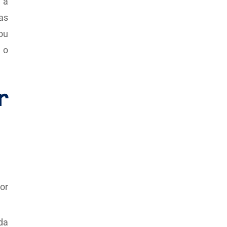
 a
as
ou
 o
r
or
da