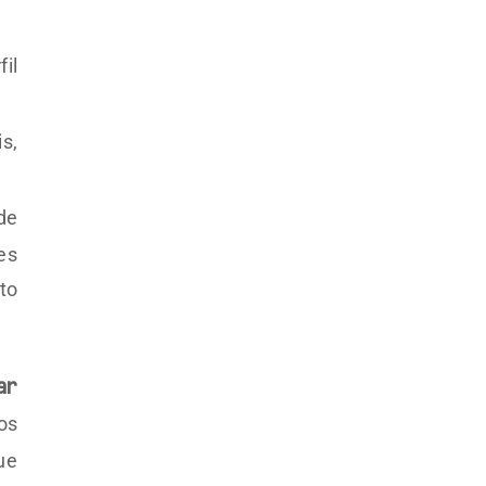
il
s,
de
es
to
ar
os
ue