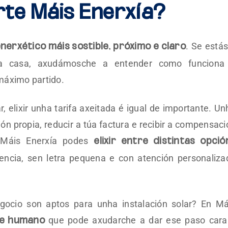
te Máis Enerxía?
. Se estás
nerxético máis sostible, próximo e claro
s na casa, axudámosche a entender como funciona
máximo partido.
, elixir unha tarifa axeitada é igual de importante. Un
ón propia, reducir a túa factura e recibir a compensaci
n Máis Enerxía podes
elixir entre distintas opció
ncia, sen letra pequena e con atención personaliza
gocio son aptos para unha instalación solar? En Má
que pode axudarche a dar ese paso cara
 e humano