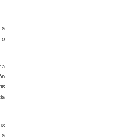
 a
 o
ha
ón
ns
da
is
 a