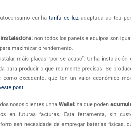
autoconsumo cunha
tarifa de luz
adaptada ao teu perf
non todos los paneis e equipos son iguai
instaladora:
ve para maximizar o rendemento.
nstalar máis placas “por se acaso”. Unha instalación 
 para producir o que realmente precisas. Se produc
se como excedente, que ten un valor económico moi
neste post
.
dos nosos clientes unha
na que poden
Wallet
acumul
s en futuras facturas. Esta ferramenta, sin cust
 aforro sen necesidade de empregar baterías físicas, q