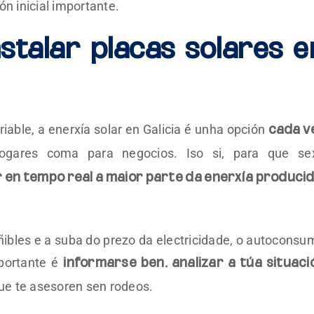
ón inicial importante.
nstalar placas solares e
iable, a enerxía solar en Galicia é unha opción
cada v
fogares coma para negocios. Iso si, para que se
 en tempo real a maior parte da enerxía produci
ñibles e a suba do prezo da electricidade, o autoconsu
mportante é
informarse ben, analizar a túa situaci
ue te asesoren sen rodeos.